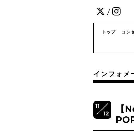
/
トップ
コン
インフォメ
11
【N
12
PO