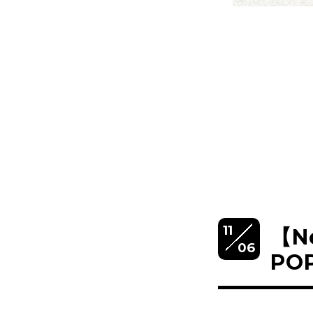
11
【N
06
PO