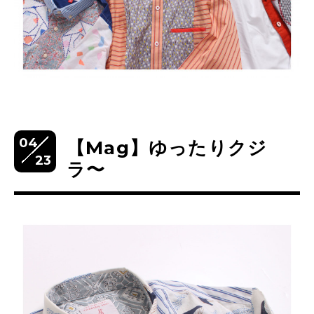
04
【Mag】ゆったりクジ
23
ラ〜