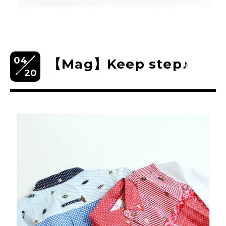
04
【Mag】Keep step♪
20