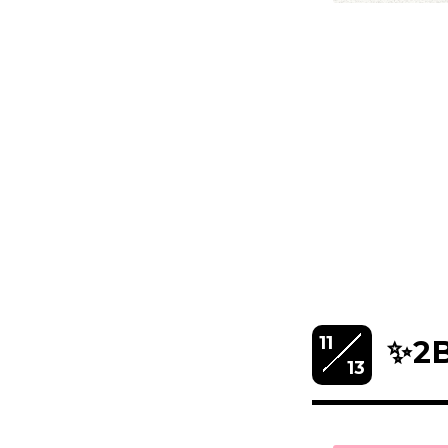
11
✨2
13