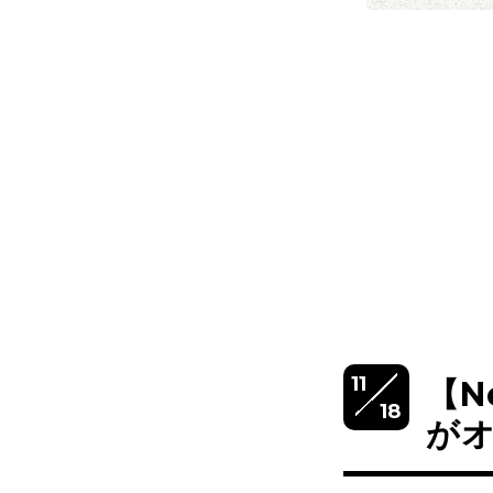
11
【N
18
がオ