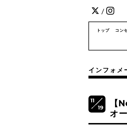
/
トップ
コン
インフォメ
11
【N
19
オー