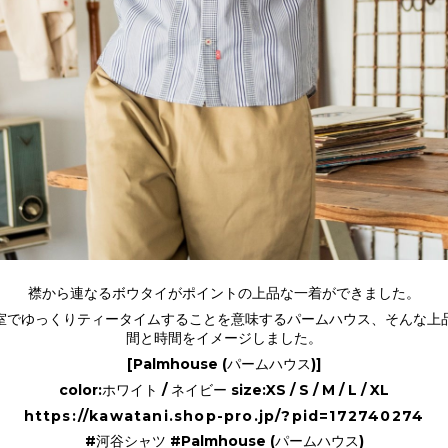
襟から連なるボウタイがポイントの上品な一着ができました。
室でゆっくりティータイムすることを意味するパームハウス、そんな上
間と時間をイメージしました。
[Palmhouse (パームハウス)]
color:ホワイト / ネイビー size:XS / S / M / L / XL
https://kawatani.shop-pro.jp/?pid=172740274
#河谷シャツ #Palmhouse (パームハウス)