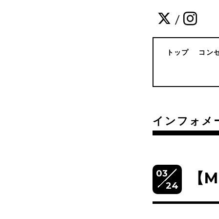
/
トップ
コン
インフォメ
03
【M
24