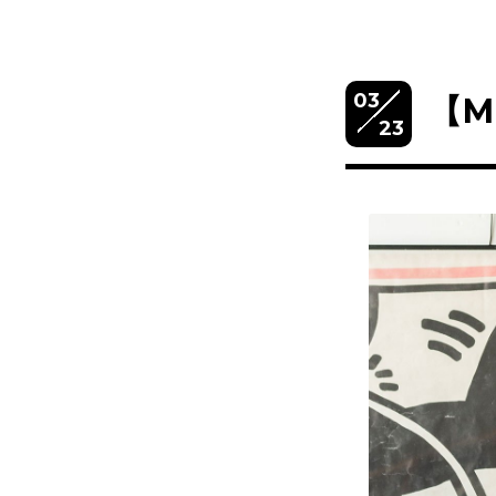
03
【M
23