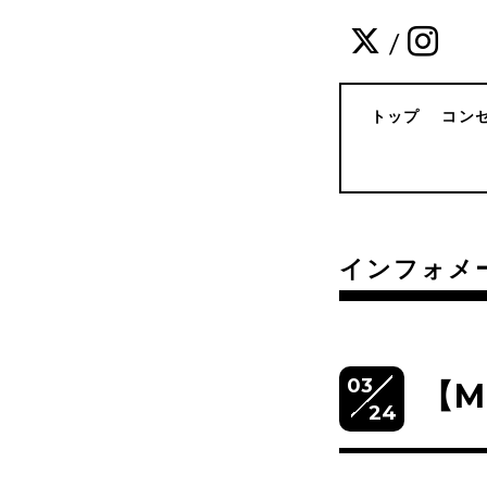
/
トップ
コン
インフォメ
03
【M
24