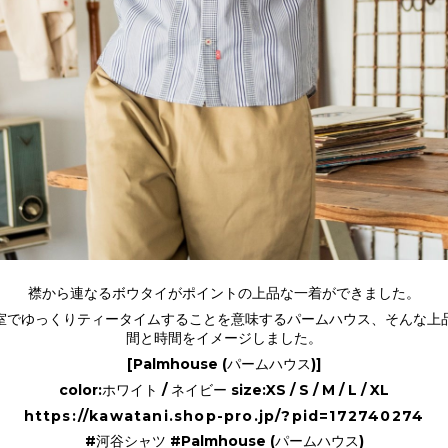
襟から連なるボウタイがポイントの上品な一着ができました。
室でゆっくりティータイムすることを意味するパームハウス、そんな上
間と時間をイメージしました。
[Palmhouse (パームハウス)]
color:ホワイト / ネイビー size:XS / S / M / L / XL
https://kawatani.shop-pro.jp/?pid=172740274
#河谷シャツ #Palmhouse (パームハウス)