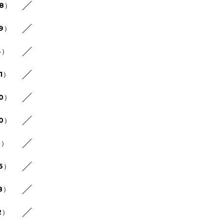
48）
29）
4）
1）
30）
20）
5）
26）
8）
2）