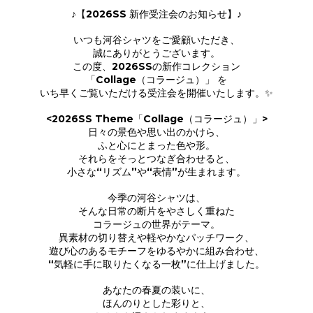
♪【2026SS 新作受注会のお知らせ】♪
いつも河谷シャツをご愛顧いただき、
誠にありがとうございます。
この度、2026SSの新作コレクション
「Collage（コラージュ）」 を
いち早くご覧いただける受注会を開催いたします。✨
<2026SS Theme「Collage（コラージュ）」>
日々の景色や思い出のかけら、
ふと心にとまった色や形。
それらをそっとつなぎ合わせると、
小さな“リズム”や“表情”が生まれます。
今季の河谷シャツは、
そんな日常の断片をやさしく重ねた
コラージュの世界がテーマ。
異素材の切り替えや軽やかなパッチワーク、
遊び心のあるモチーフをゆるやかに組み合わせ、
“気軽に手に取りたくなる一枚”に仕上げました。
あなたの春夏の装いに、
ほんのりとした彩りと、