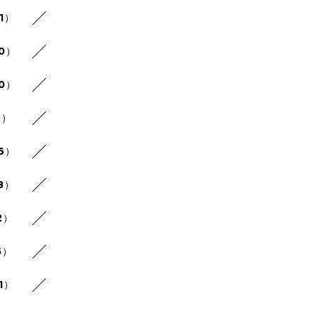
1）
30）
20）
5）
26）
8）
2）
5）
1）