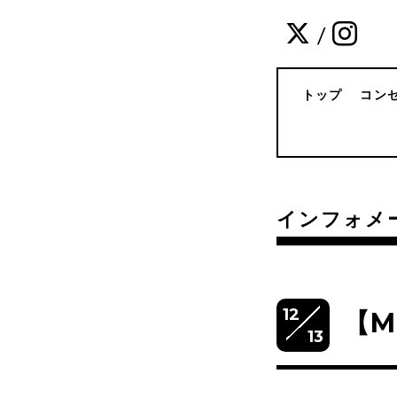
/
トップ
コン
インフォメ
12
【M
13