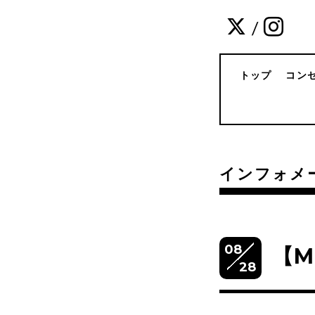
/
トップ
コン
インフォメ
08
【M
28