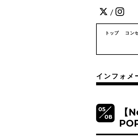
/
トップ
コン
インフォメ
05
【N
08
PO