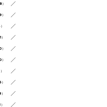
48）
29）
4）
1）
30）
20）
5）
26）
8）
2）