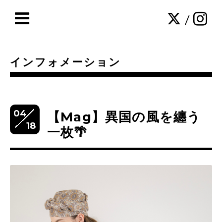
/
インフォメーション
04
【Mag】異国の風を纏う
18
一枚🌴