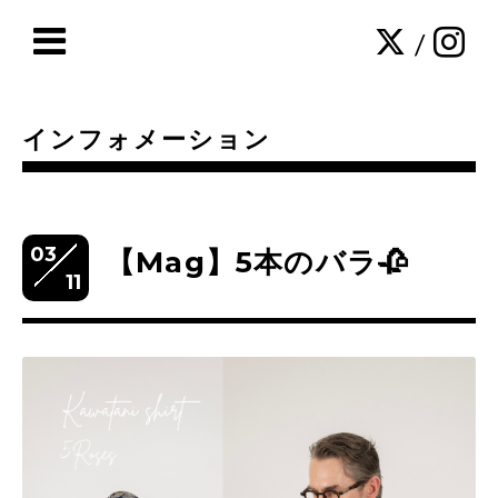
/
インフォメーション
03
【Mag】5本のバラ🥀
11