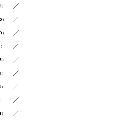
1）
30）
20）
5）
26）
8）
2）
5）
1）