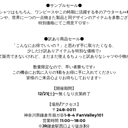
⚫サンプルセール⚫
シャツはもちろん、ワンピースやこの時期に活躍する冬のアウターも👀!
ンや、世界に一つの一点物また製品と同デザインのアイテムを多数ござ
特別価格にてご用意👔👕👗✨
⚫訳あり商品セール⚫
「こんなにお得でいいの？」と思わず手に取りたくなる、
少しだけ訳ありアイテムを特別な価格で♪
て販売できないけれど、まだまだ使えるちょっと訳ありなシャツや小物
数量限定なので、早い者勝ちです♪
この機会にお気に入りの1着をお得に手に入れてください♪
皆様のご来店心よりお待ちしております✨
【開催期間】
12/21(土)〜無くなり次第終了
【場所/アクセス】
〒248-0011
神奈川県鎌倉市扇ガ谷1-8-4 FanValley101
営業時間 11:00〜18:00
※JR鎌倉駅西口より徒歩3分