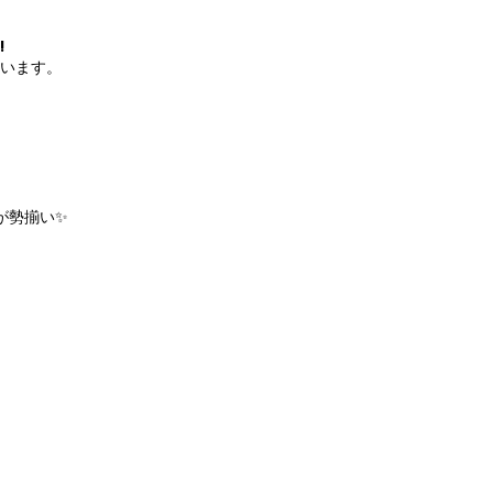
!
います。
が勢揃い✨