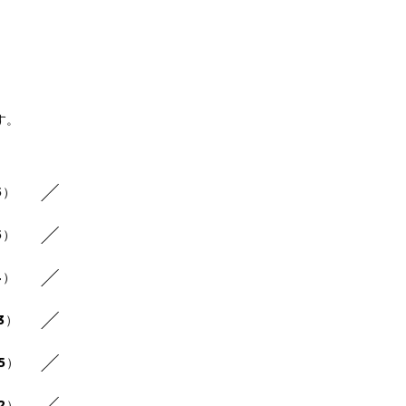
す。
5）
5）
4）
3）
25）
22）