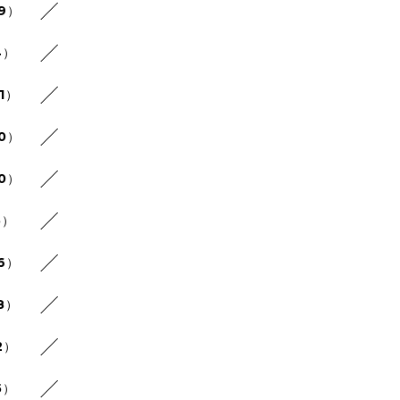
29）
4）
1）
30）
20）
5）
26）
8）
2）
5）