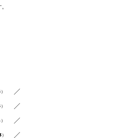
す。
5）
5）
4）
3）