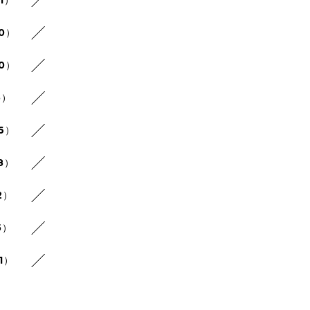
1）
30）
20）
5）
26）
8）
2）
5）
1）