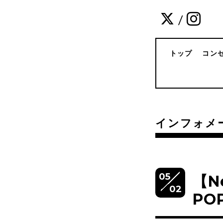
/
トップ
コン
インフォメ
05
【N
02
PO