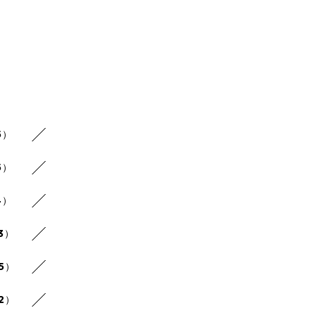
5）
5）
4）
3）
25）
22）