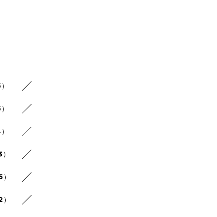
5）
5）
4）
3）
25）
22）