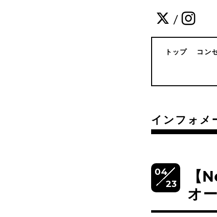
/
トップ
コン
インフォメ
04
【N
23
オー