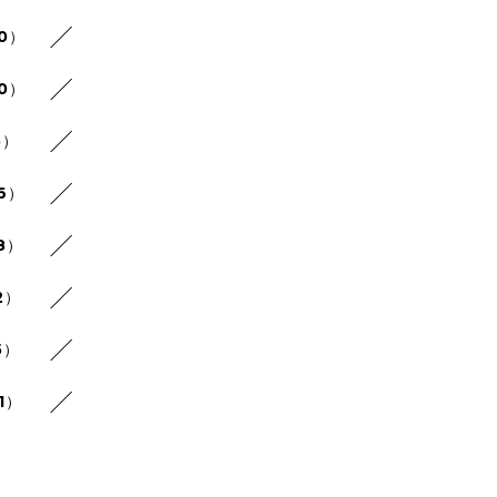
30）
20）
5）
26）
8）
2）
5）
1）