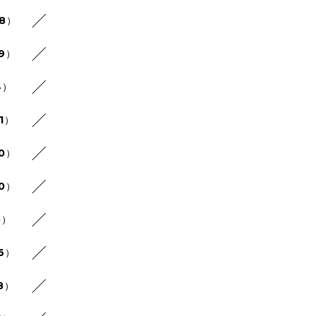
48）
29）
4）
1）
30）
20）
5）
26）
8）