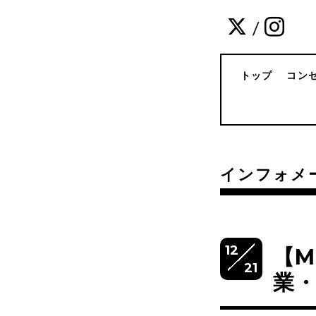
/
トップ
コン
インフォメ
12
【M
21
業