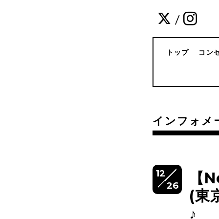
/
トップ
コン
インフォメ
12
【N
26
(東
♪