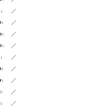
4）
1）
30）
20）
5）
26）
8）
2）
5）