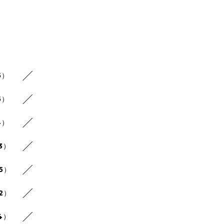
5）
5）
4）
3）
25）
22）
4）