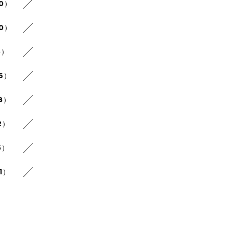
30）
20）
5）
26）
8）
2）
5）
1）