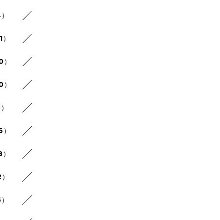
4）
1）
30）
20）
5）
26）
8）
2）
5）