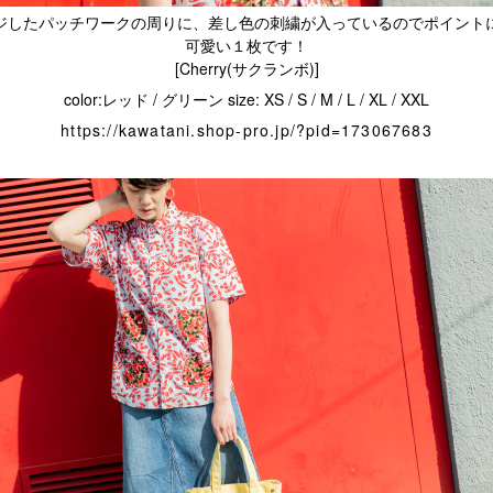
ジしたパッチワークの周りに、差し色の刺繍が入っているのでポイント
可愛い１枚です！
[Cherry(サクランボ)]
color:
/
size: XS / S / M / L / XL / XXL
レッド
グリーン
https://kawatani.shop-pro.jp/?pid=173067683