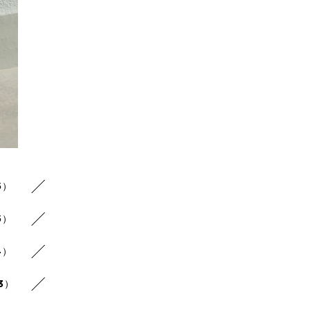
5）
5）
4）
3）