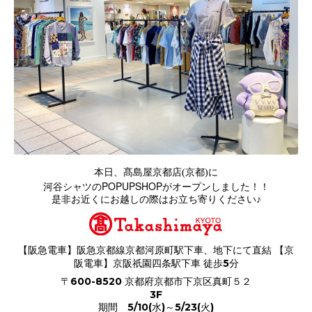
本日、
髙島屋京都店(京都)に
POPUPSHOP
河谷シャツの
がオープンしました！！
是非お近くにお越しの際はお立ち寄りください♪
【阪急電車】阪急京都線京都河原町駅下車、地下にて直結 【京
阪電車】京阪祇園四条駅下車 徒歩5分
〒600-8520 京都府京都市下京区真町５２
3F
期間 5/10(水)～5/23(火)