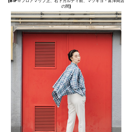
(B1F※フロアマップ上、右下カルディ前、マツキヨ・富澤商店
の間)