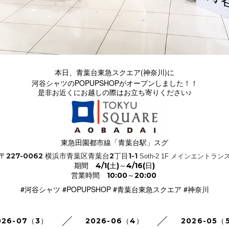
青葉台東急スクエア(神奈川)
本日、
に
POPUPSHOP
河谷シャツの
がオープンしました！！
是非お近くにお越しの際はお立ち寄りください♪
東急田園都市線「青葉台駅」スグ
〒
227-0062
横浜市青葉区青葉台2丁目1-1
Soth-2 1F メインエントラン
期間
4/1(土)～4/16(日)
営業時間
10:00～20:00
#河谷シャツ #POPUPSHOP #
青葉台東急スクエア
#神奈川
026-07（3）
2026-06（4）
2026-05（