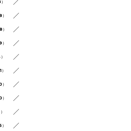
8）
28）
48）
29）
4）
1）
30）
20）
5）
26）