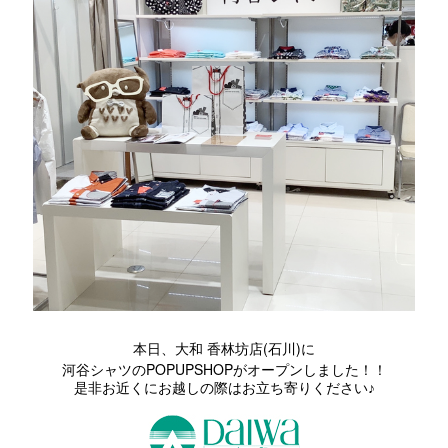
(
)
本日、大和 香林坊店
石川
に
POPUPSHOP
河谷シャツの
がオープンしました！！
是非お近くにお越しの際はお立ち寄りください♪