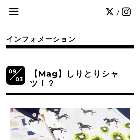
/
インフォメーション
09
【Mag】しりとりシャ
03
ツ！？