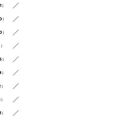
1）
30）
20）
5）
26）
8）
2）
5）
1）