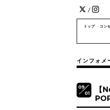
/
トップ
コン
インフォメ
09
【N
01
PO