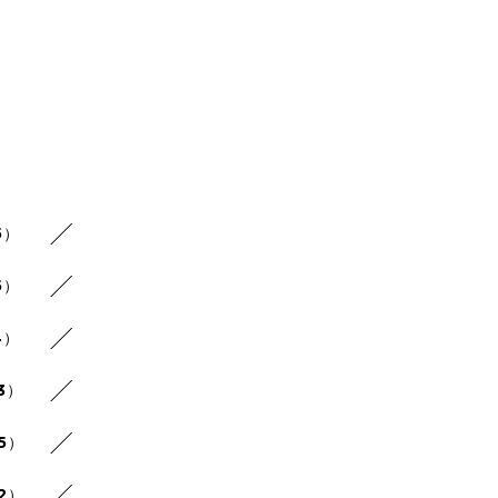
5）
5）
4）
3）
25）
22）