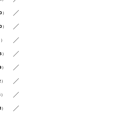
30）
20）
5）
26）
8）
2）
5）
1）