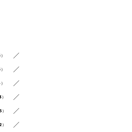
5）
5）
4）
3）
25）
22）