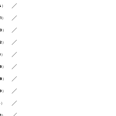
4）
21）
30）
22）
8）
28）
48）
29）
4）
1）