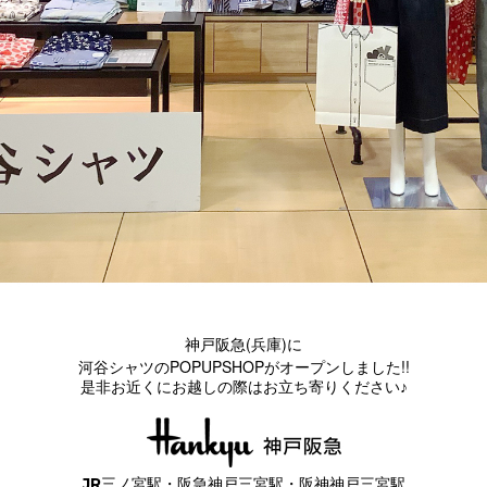
(
)
神戸阪急
兵庫
に
POPUPSHOP
!!
河谷シャツの
がオープンしました
是非お近くにお越しの際はお立ち寄りください♪
JR三ノ宮駅・阪急神戸三宮駅・阪神神戸三宮駅