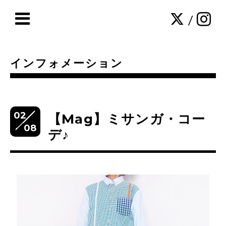
/
インフォメーション
02
【Mag】ミサンガ・コー
08
デ♪