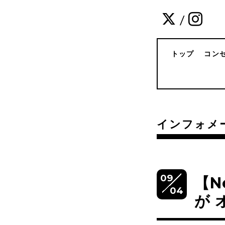
/
トップ
コン
インフォメ
09
【N
04
が 