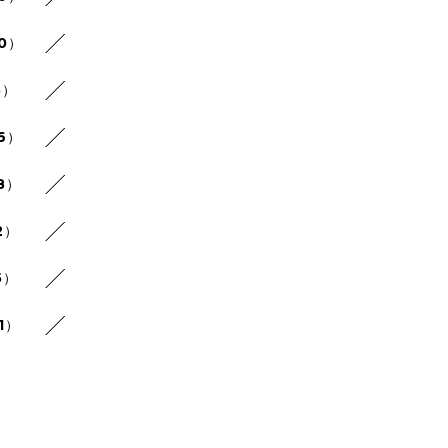
20）
5）
26）
8）
2）
5）
1）