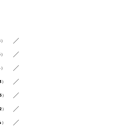
5）
5）
4）
3）
25）
22）
4）