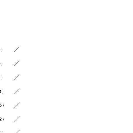
5）
5）
4）
3）
25）
22）