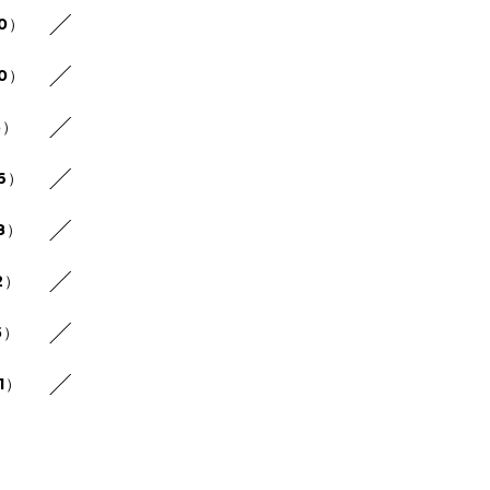
30）
20）
5）
26）
8）
2）
5）
1）