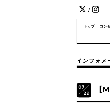
/
トップ
コン
インフォメ
07
【M
29