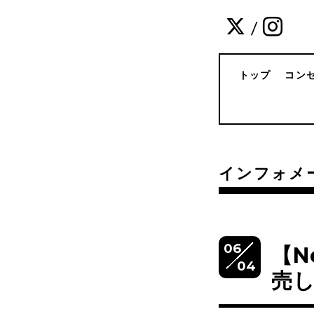
/
トップ
コン
インフォメ
06
【N
04
売し