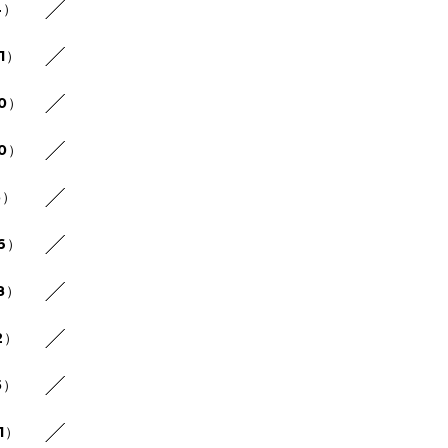
4）
1）
30）
20）
5）
26）
8）
2）
5）
1）