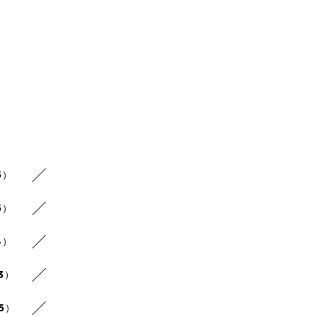
5）
5）
4）
3）
25）