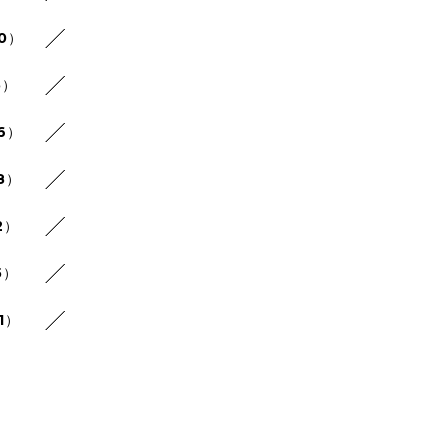
20）
5）
26）
8）
2）
5）
1）