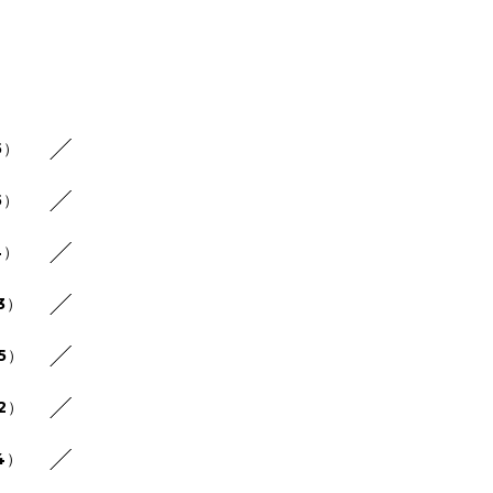
5）
5）
4）
3）
25）
22）
4）