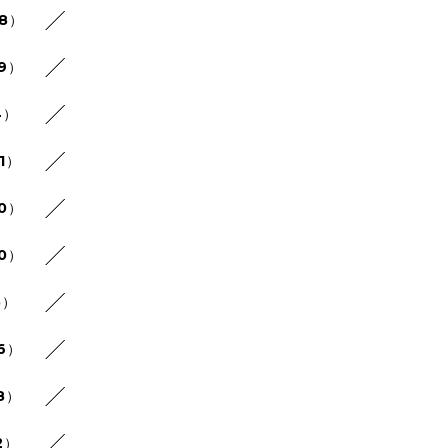
48）
29）
4）
1）
30）
20）
5）
26）
8）
2）