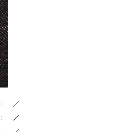
5）
5）
4）