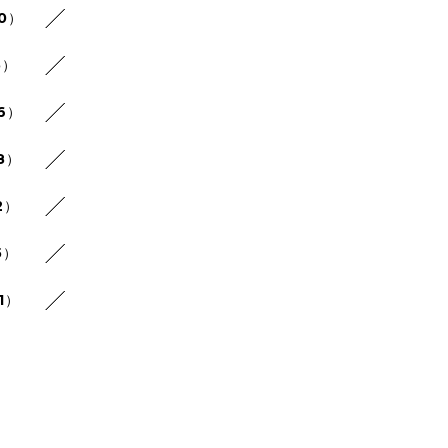
20）
5）
26）
8）
2）
5）
1）