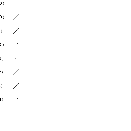
30）
20）
5）
26）
8）
2）
5）
1）