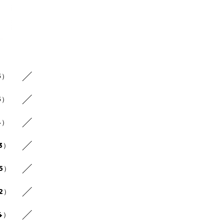
5）
5）
4）
3）
25）
22）
4）