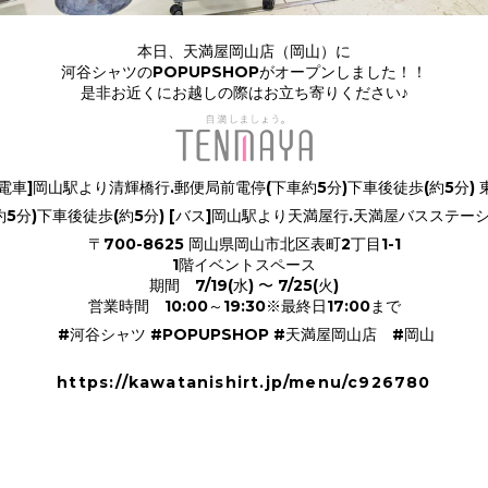
本日、天満屋岡山店（岡山）に
河谷シャツのPOPUPSHOPがオープンしました！！
是非お近くにお越しの際はお立ち寄りください♪
電車]岡山駅より清輝橋行.郵便局前電停(下車約5分)下車後徒歩(約5分) 
5分)下車後徒歩(約5分) [バス]岡山駅より天満屋行.天満屋バスステーシ
〒700-8625 岡山県岡山市北区表町2丁目1-1
1階イベントスペース
期間 7/19(水) 〜 7/25(火)
営業時間 10:00～19:30※最終日17:00まで
#河谷シャツ #POPUPSHOP #天満屋岡山店
#岡山
https://kawatanishirt.jp/menu/c926780