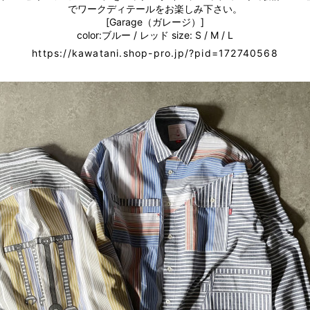
でワークディテールをお楽しみ下さい。
[Garage（ガレージ）]
color:ブルー / レッド size: S / M / L
https://kawatani.shop-pro.jp/?pid=172740568