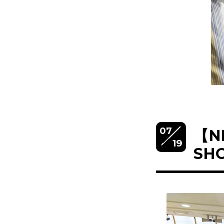
07
【N
19
SH