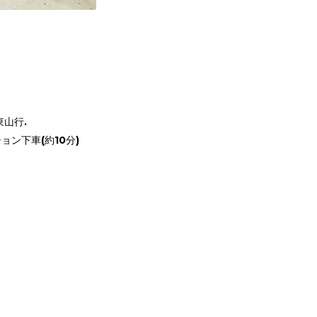
東山行.
ョン下車(約10分)